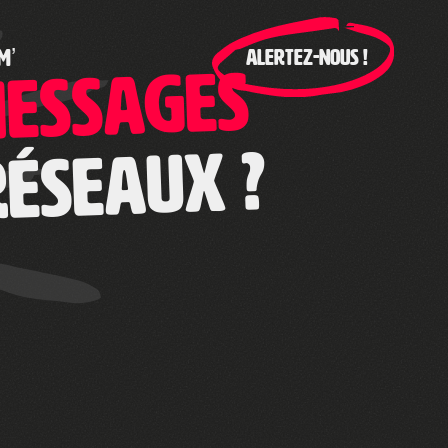
M’
ALERTEZ-NOUS !
essages
réseaux ?