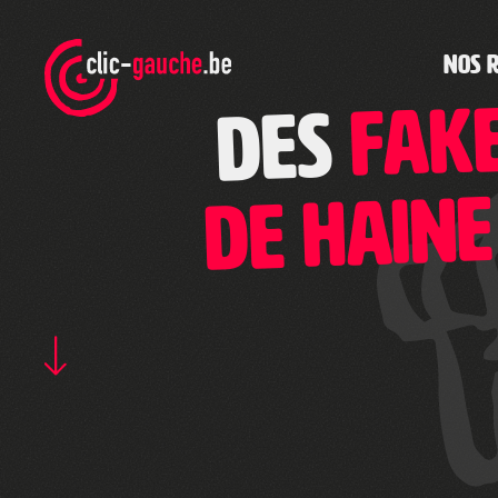
Skip
to
the
NOS 
content
fak
Des
de haine