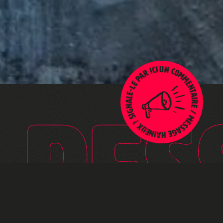
Un commentaire / message haineux ? Signale-le par ici !