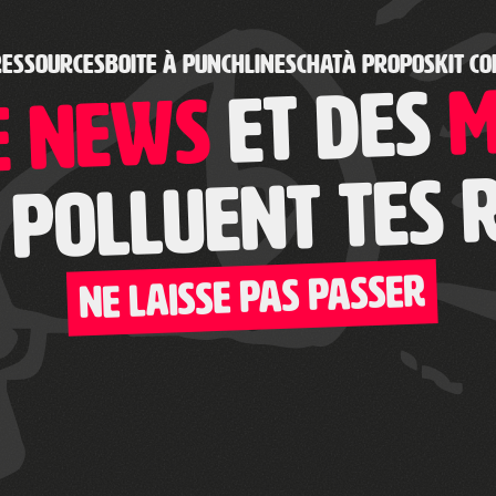
RESSOURCES
BOITE À PUNCHLINES
CHAT
À PROPOS
KIT CO
m
et des
e news
polluent tes 
NE LAISSE PAS PASSER