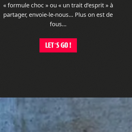
« formule choc » ou « un trait d’esprit » à
partager, envoie-le-nous… Plus on est de
fous…
LET’S GO !