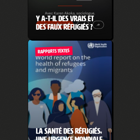
Y a-t-il des vrais et
des faux réfugiés ?
RAPPORTS TEXTES
La santé des réfugiés,
une urgence mondiale