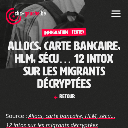
Skip
to
the
content
TEXTES
Immigration
Allocs, carte bancaire,
HLM, sécu… 12 intox
sur les migrants
décryptées
Retour
Source :
Allocs, carte bancaire, HLM, sécu…
12 intox sur les migrants décryptées