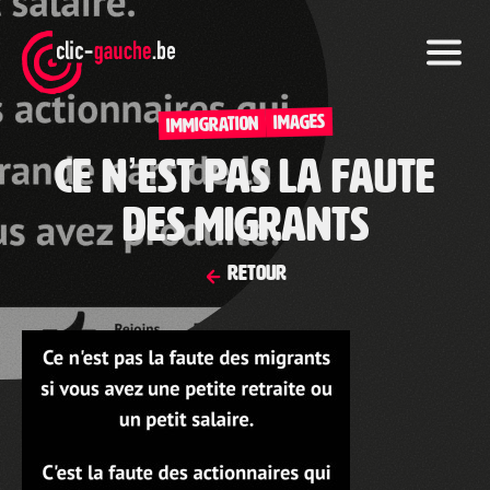
Skip
to
the
content
IMAGES
Immigration
Ce n’est pas la faute
des migrants
Retour