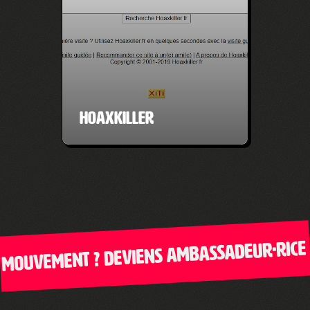
Hoaxkiller
ouvement ? Deviens ambassadeur·rice de