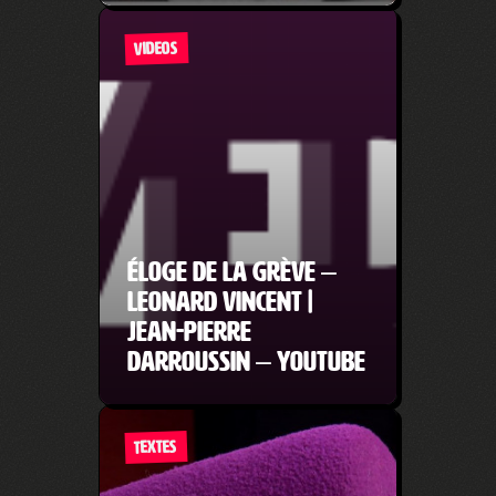
VIDEOS
ÉLOGE DE LA GRÈVE –
LEONARD VINCENT |
JEAN-PIERRE
DARROUSSIN – YouTube
TEXTES