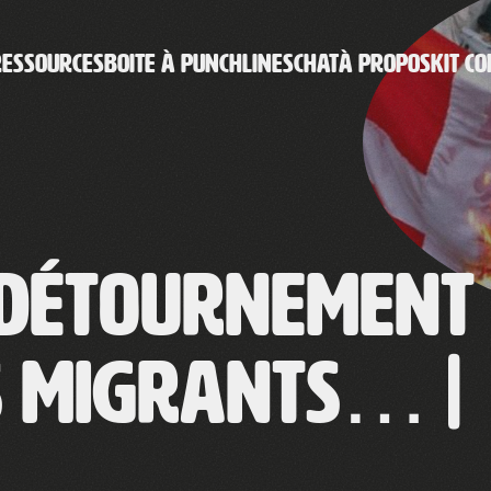
RESSOURCES
BOITE À PUNCHLINES
CHAT
À PROPOS
KIT CO
 détournement
s migrants… |