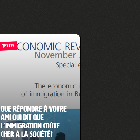
TEXTES
Que répondre à votre
ami qui dit que
l’immigration coûte
cher à la société?