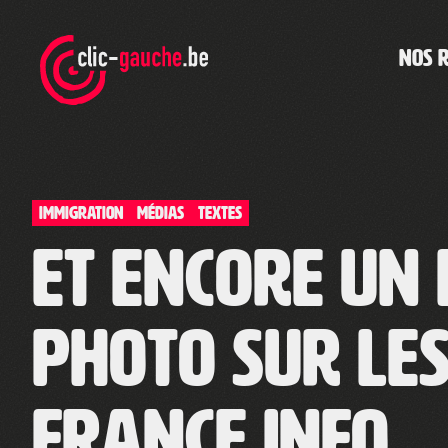
Skip
to
the
NOS 
content
Immigration
Médias
TEXTES
Et encore un
photo sur le
France info