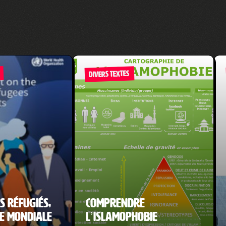
DIVERS TEXTES
s réfugiés,
Comprendre
e mondiale
l’islamophobie