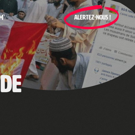
M’
ALERTEZ-NOUS !
 de