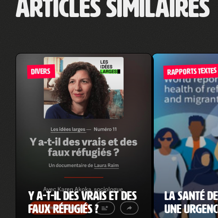
Articles similaires
RAPPORTS TEXTES
DIVERS
Y a-t-il des vrais et des
La santé de
faux réfugiés ?
une urgenc