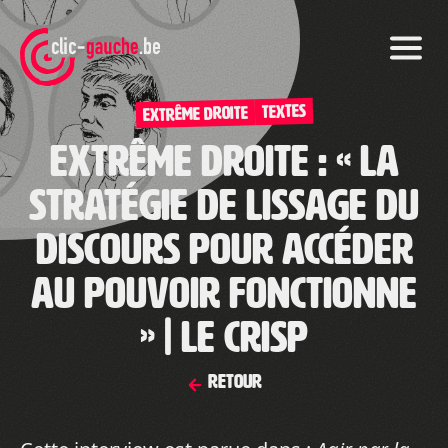
Skip
to
the
content
TEXTES
Extrême droite
Extrême droite : « La
stratégie de lissage du
discours pour accéder
au pouvoir fonctionne
» | Le CRISP
Retour