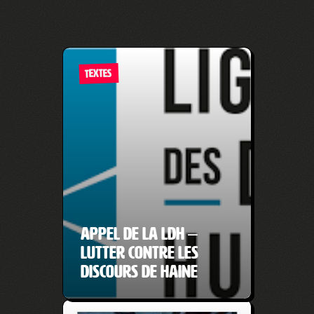
TEXTES
Appel de la LDH –
Lutter contre les
discours de haine