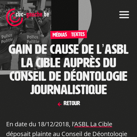
Skip
to
the
content
TEXTES
Médias
Gain de cause de l’ASBL
La Cible auprès du
Conseil de Déontologie
Journalistique
Retour
En date du 18/12/2018, l’
ASBL La Cible
déposait plainte au Conseil de Déontologie