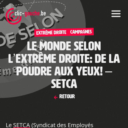
Skip
to
the
content
CAMPAGNES
Extrême droite
Le monde selon
l’extrême droite: de la
poudre aux yeux! –
SETCA
Retour
Le
SETCA
(Syndicat des Employés