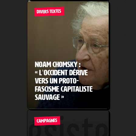
DIVERS TEXTES
Noam Chomsky :
« L’Occident dérive
vers un proto-
fascisme capitaliste
sauvage »
CAMPAGNES