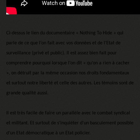
Ci-dessus le lien du documentaire « Nothing To Hide » qui
parle de ce que l’on fait avec vos données et de l’Etat de
surveillance (privé et public). Il est assez bien fait pour
comprendre pourquoi lorsque l’on dit « qu’on a rien à cacher
», on détruit par la même occasion nos droits fondamentaux
et surtout notre liberté et celle des autres. Les témoins sont de
grande qualité aussi.
Il est très facile de faire un parallèle avec le combat syndical
et militant. Et surtout de s’inquiéter d’un basculement possible
d’un Etat démocratique à un Etat policier.