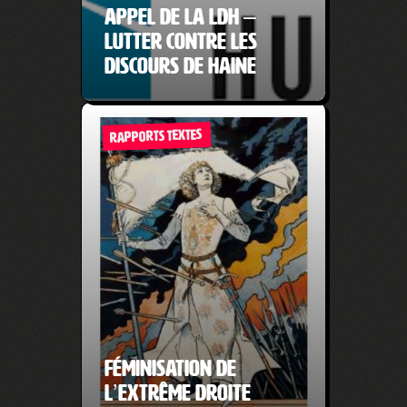
Appel de la LDH –
Lutter contre les
discours de haine
RAPPORTS TEXTES
Féminisation de
l’extrême droite