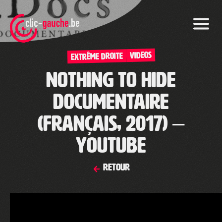
Skip
to
the
content
VIDEOS
Extrême droite
NOTHING TO HIDE
documentaire
(français, 2017) –
YouTube
Retour