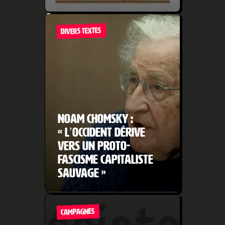
DIVERS TEXTES
Noam Chomsky :
« L’Occident dérive
vers un proto-
fascisme capitaliste
sauvage »
CAMPAGNES