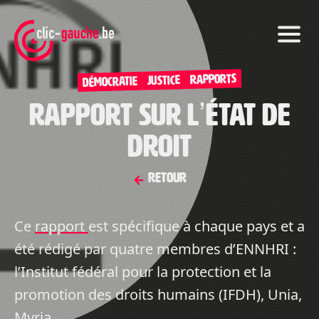
Skip
to
the
content
RAPPORTS
Justice
Démocratie
Rapport sur l’État de
droit
Retour
Ce
rapport
est spécifique à chaque pays et a
été rédigé par quatre membres d’ENNHRI :
l’Institut fédéral pour la protection et la
promotion des droits humains (IFDH), Unia,
Myria