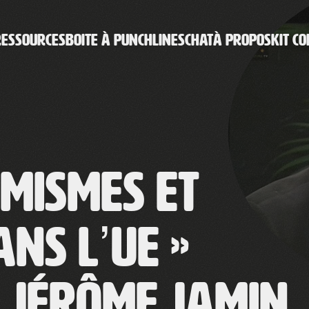
RESSOURCES
BOITE À PUNCHLINES
CHAT
À PROPOS
KIT CO
émismes et
ns l’UE »
/ Jérôme Jamin