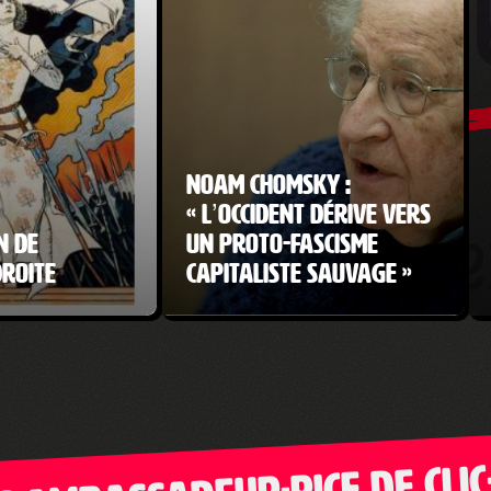
Noam Chomsky :
« L’Occident dérive vers
n de
un proto-fascisme
droite
capitaliste sauvage »