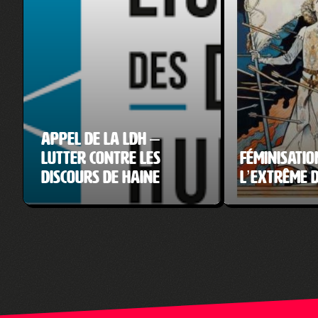
Appel de la LDH –
Lutter contre les
Féminisatio
discours de haine
l’extrême 