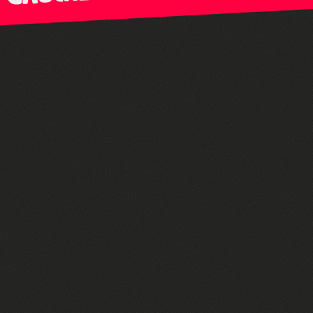
uche !