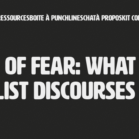
RESSOURCES
BOITE À PUNCHLINES
CHAT
À PROPOS
KIT CO
s of Fear: Wha
ist Discourse