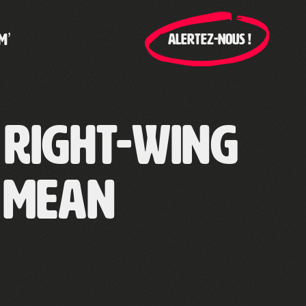
M’
ALERTEZ-NOUS !
t Right-Wing
s Mean