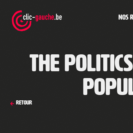
Skip
to
the
NOS 
content
The Politic
Popul
Retour