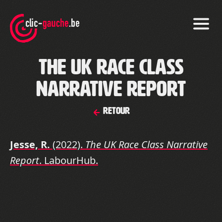
Skip
to
the
content
The UK Race Class
Narrative Report
Retour
Jesse, R.
(2022).
The UK Race Class Narrative
Report
. LabourHub.