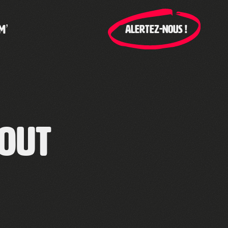
M’
ALERTEZ-NOUS !
-out