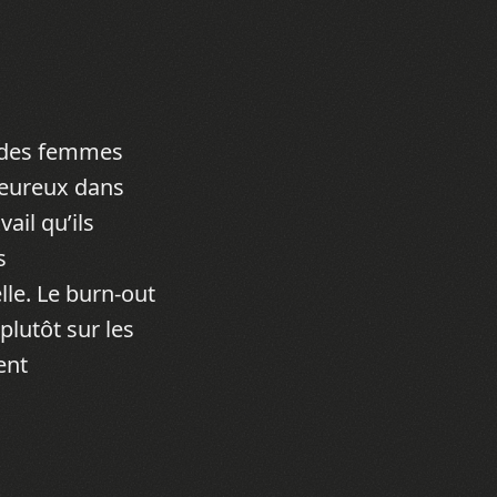
t des femmes
heureux dans
ail qu’ils
s
lle. Le burn-out
plutôt sur les
ent