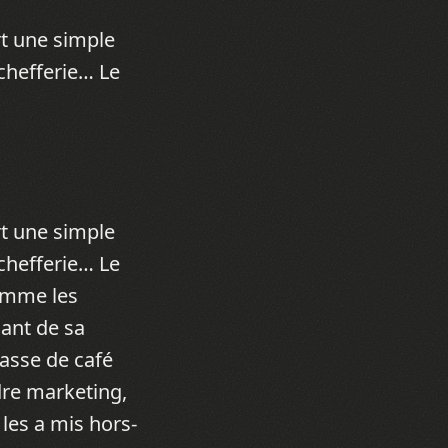
rt une simple
chefferie… Le
rt une simple
chefferie… Le
Comme les
ant de sa
tasse de café
adre marketing,
 les a mis hors-