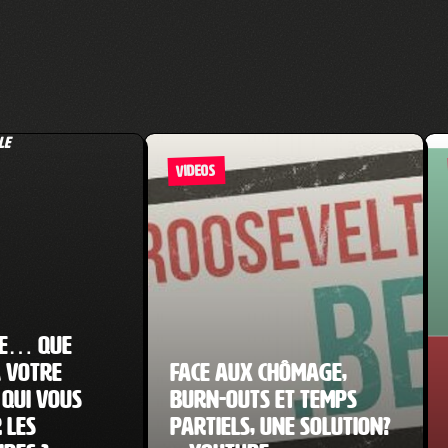
VIDEOS
me… Que
 votre
Face aux chômage,
 qui vous
burn-outs et temps
 les
partiels, une solution?