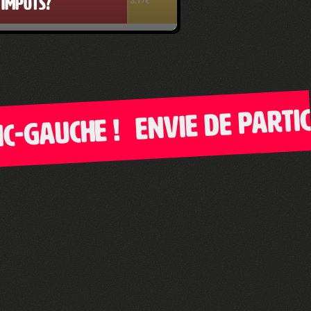
impôts?
Envie de participer 
che !