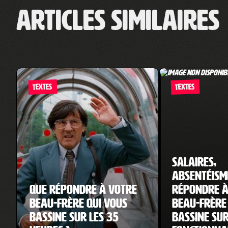
Articles similaires
TEXTES
TEXTES
Salaires,
absentéis
Que répondre à votre
répondre à
beau-frère qui vous
beau-frère
bassine sur les 35
bassine sur