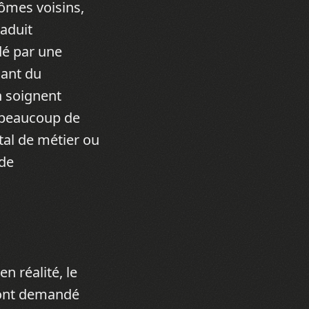
tômes voisins,
raduit
dé par une
dant du
n soignent
e beaucoup de
tal de métier ou
nde
n réalité, le
s ont demandé