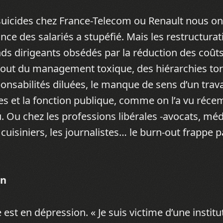
e suicides chez France-Telecom ou Renault nous o
ance des salariés a stupéfié. Mais les restructura
ds dirigeants obsédés par la réduction des coût
rtout du management toxique, des hiérarchies to
onsabilités diluées, le manque de sens d’un travai
ses et la fonction publique, comme on l’a vu réc
. Ou chez les professions libérales -avocats, méd
s cuisiniers, les journalistes… le burn-out frappe 
on
 est en dépression. « Je suis victime d’une institu