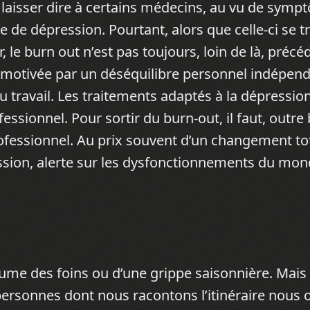
 laisser dire à certains médecins, au vu de symp
e de dépression. Pourtant, alors que celle-ci se t
 le burn out n’est pas toujours, loin de là, précé
e motivée par un déséquilibre personnel indépen
 du travail. Les traitements adaptés à la dépressio
essionnel. Pour sortir du burn-out, il faut, outr
rofessionnel. Au prix souvent d’un changement to
ession, alerte sur les dysfonctionnements du mo
me des foins ou d’une grippe saisonnière. Mais e
s personnes dont nous racontons l’itinéraire nou