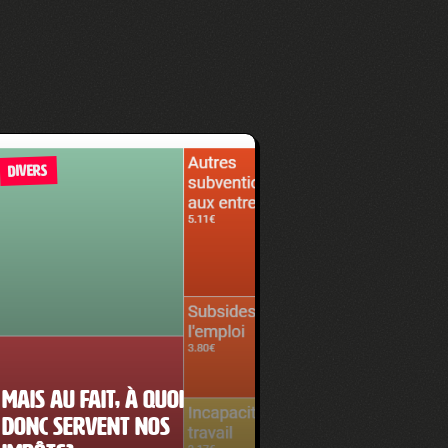
DIVERS
Mais au fait, à quoi
donc servent nos