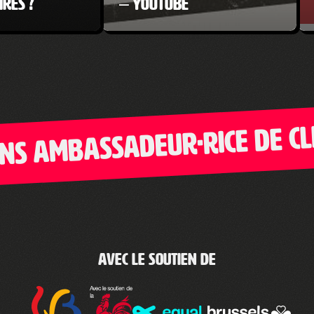
res ?
– YouTube
bassadeur·rice de Clic-Gau
Avec le soutien de