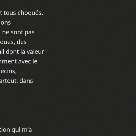
nt tous choqués.
tions
s ne sont pas
rdues, des
l dont la valeur
emment avec le
ecins,
partout, dans
tion qui m’a