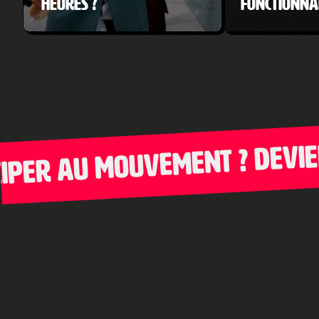
heures ?
fonctionnai
au mouvement ? Deviens am