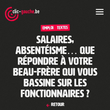
Skip
to
the
content
TEXTES
Emploi
Salaires,
absentéisme… Que
répondre à votre
beau-frère qui vous
bassine sur les
fonctionnaires ?
Retour