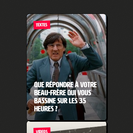
TEXTES
Que répondre à votre
beau-frère qui vous
bassine sur les 35
heures ?
VIDEOS