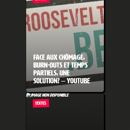
Face aux chômage,
burn-outs et temps
partiels, une
solution? – YouTube
TEXTES