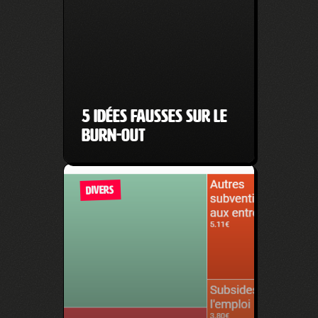
5 idées fausses sur le
burn-out
DIVERS