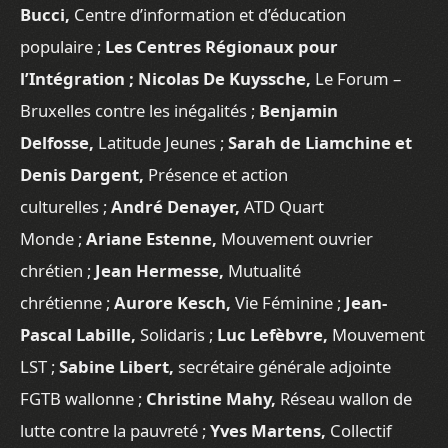
Bucci,
Centre d’information et d’éducation
populaire ;
Les Centres Régionaux pour
l’Intégration ; Nicolas De Kuyssche,
Le Forum –
Bruxelles contre les inégalités ;
Benjamin
Delfosse,
Latitude Jeunes ;
Sarah de Liamchine et
Denis Dargent,
Présence et action
culturelles ;
André Denayer,
ATD Quart
Monde ;
Ariane Estenne,
Mouvement ouvrier
chrétien ;
Jean Hermesse,
Mutualité
chrétienne ;
Aurore Kesch,
Vie Féminine ;
Jean-
Pascal Labille,
Solidaris ;
Luc Lefèbvre,
Mouvement
LST ;
Sabine Libert,
secrétaire générale adjointe
FGTB wallonne ;
Christine Mahy,
Réseau wallon de
lutte contre la pauvreté ;
Yves Martens,
Collectif