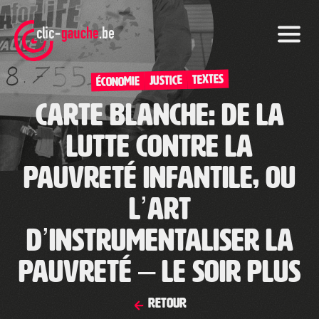
Skip
to
the
content
TEXTES
Justice
Économie
Carte blanche: de la
lutte contre la
pauvreté infantile, ou
l’art
d’instrumentaliser la
pauvreté – Le Soir Plus
Retour