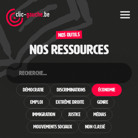
Skip
to
the
content
Nos outils
Nos ressources
Démocratie
Discriminations
Économie
Emploi
Extrême droite
Genre
Immigration
Justice
Médias
Mouvements sociaux
Non classé