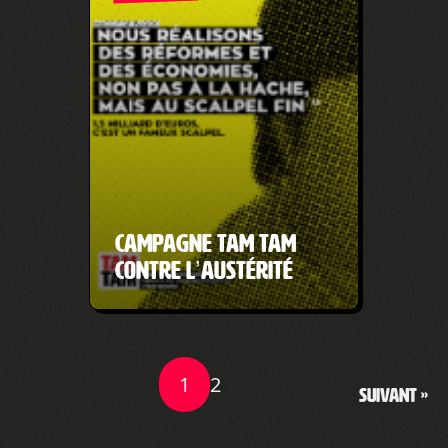
Campagne TAM TAM
contre l’austérité
1
2
Suivant »