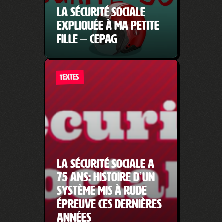
La sécurité sociale
expliquée à ma petite
fille – Cepag
TEXTES
La Sécurité sociale a
75 ans: histoire d’un
système mis à rude
épreuve ces dernières
années