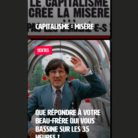
capitalisme = misère
TEXTES
Que répondre à votre
beau-frère qui vous
bassine sur les 35
heures ?