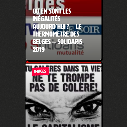
Où en sont les
inégalités
aujourd’hui ? – Le
Thermomètre des
Belges – Solidaris
2019
IMAGES