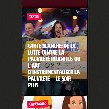
TEXTES
Carte blanche: de la
lutte contre la
pauvreté infantile, ou
l’art
d’instrumentaliser la
pauvreté – Le Soir
Plus
CAMPAGNES