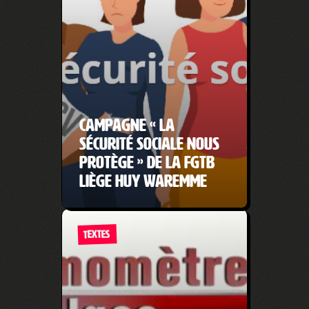
Campagne « La
Sécurité sociale nous
protège » de la FGTB
Liège Huy Waremme
TEXTES