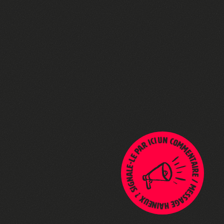
Un commentaire / message haineux ? Signale-le par ici !