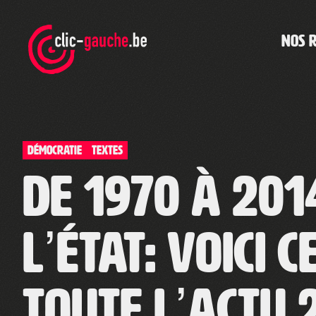
Skip
to
the
NOS 
content
Démocratie
TEXTES
De 1970 à 201
l’état: voici 
Toute l’actu 