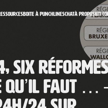
RESSOURCES
BOITE À PUNCHLINES
CHAT
À PROPOS
KIT CO
4, six réformes
ce qu’il faut … 
24h/24 sur