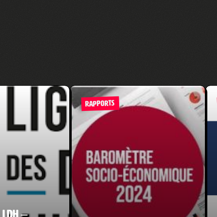
RAPPORTS
 LDH –