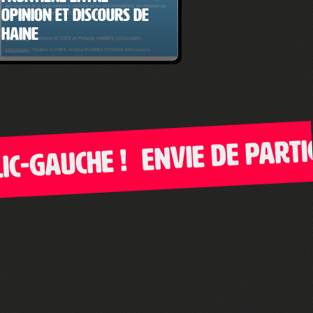
opinion et discours de
haine
Envie de particip
Gauche !