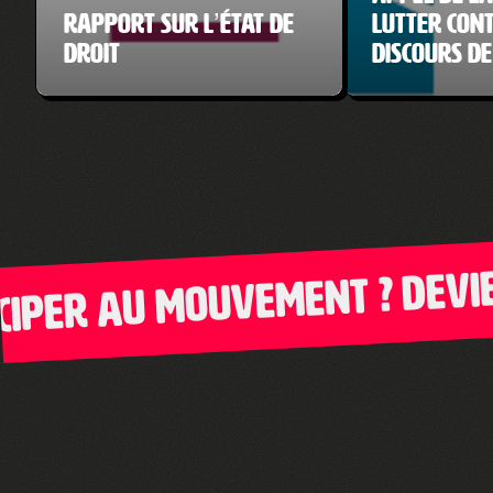
Rapport sur l’État de
Lutter cont
droit
discours de
er au mouvement ? Deviens