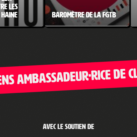
re les
 haine
Baromètre de la FGTB
 ambassadeur·rice de Clic-
Avec le soutien de