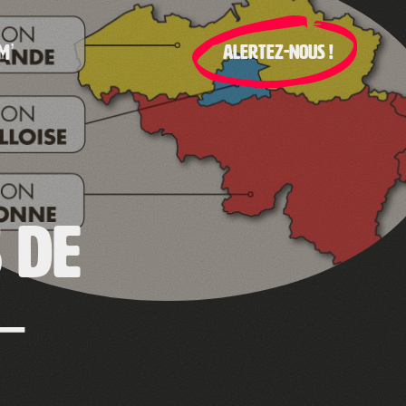
M’
ALERTEZ-NOUS !
 de
–