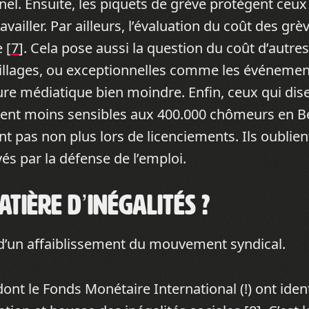
el. Ensuite, les piquets de grève protègent ceux 
availler. Par ailleurs, l’évaluation du coût des grè
 [
7
]. Cela pose aussi la question du coût d’autre
llages, ou exceptionnelles comme les événemen
rture médiatique bien moindre. Enfin, ceux qui dis
mblent moins sensibles aux 400.000 chômeurs en B
nt pas non plus lors de licenciements. Ils oublie
és par la défense de l’emploi.
tière d’inégalités ?
d’un affaiblissement du mouvement syndical.
t le Fonds Monétaire International (!) ont identi