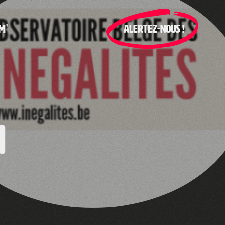
M’
ALERTEZ-NOUS !
n