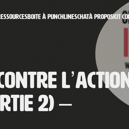
RESSOURCES
BOITE À PUNCHLINES
CHAT
À PROPOS
KIT CO
contre l’actio
rtie 2) –