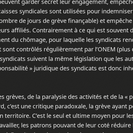
ui peuvent garder secret leur engagement, empêche 
 caisses syndicales sont utilisées pour indemniser
nombre de jours de grève finançable) et empêche 
urs affiliés. Contrairement à ce qui est souvent di
ment du chômage, pour laquelle les syndicats re
 sont contrôlés régulièrement par l’ONEM (plus 
 syndicats suivent la même législation que les a
ponsabilité » juridique des syndicats est donc inh
es grèves, de la paralysie des activités et de la « 
d, c’est une critique paradoxale, la grève ayant p
n territoire. C’est le seul et ultime moyen pour le
availler, les patrons pouvant de leur coté réduire 