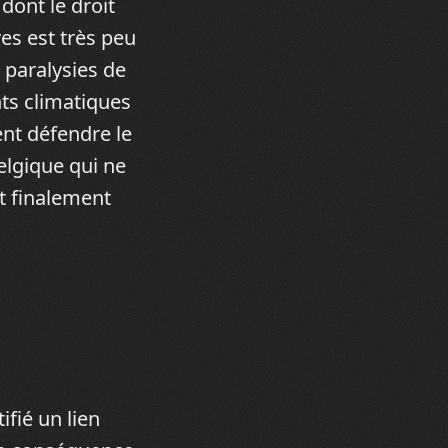
dont le droit
ves est très peu
s paralysies de
ts climatiques
ent défendre le
elgique qui ne
nt finalement
fié un lien