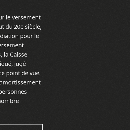
ur le versement
t du 20e siècle,
édiation pour le
versement
, la Caisse
iqué, jugé
ce point de vue.
l’amortissement
 personnes
 nombre