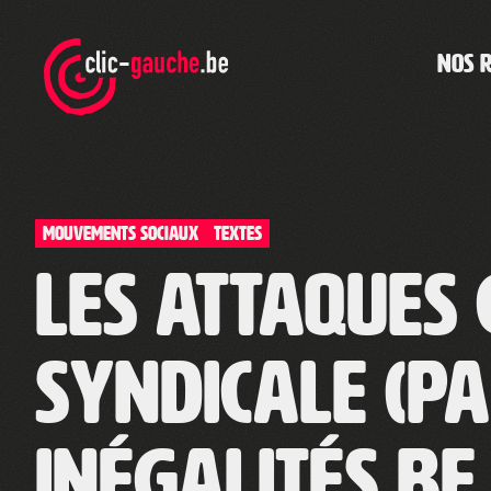
Skip
to
the
NOS 
content
Mouvements sociaux
TEXTES
Les attaques 
syndicale (pa
Inégalités.be