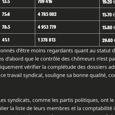
13,5
709 416
19,20 
75,6
4 785 082
15,70 
78,5
4 953 779
15,80 
41,1
1 378 813
29,80 
çonnés d’être moins regardants quant au statut 
alons d’abord que le contrôle des chômeurs n’est p
niquement vérifier la complétude des dossiers adm
ce travail syndical, souligne sa bonne qualité, c
Les syndicats, comme les partis politiques, ont le
lier la liste de leurs membres et la comptabilité 