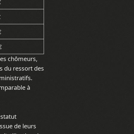
€
€
€
€
des chômeurs,
as du ressort des
inistratifs.
omparable à
 statut
issue de leurs