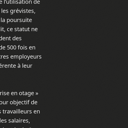
l’utilisation de
 les grévistes,
la poursuite
t, ce statut ne
ndent des
de 500 fois en
utres employeurs
érente à leur
prise en otage »
our objectif de
s travailleurs en
les salaires,