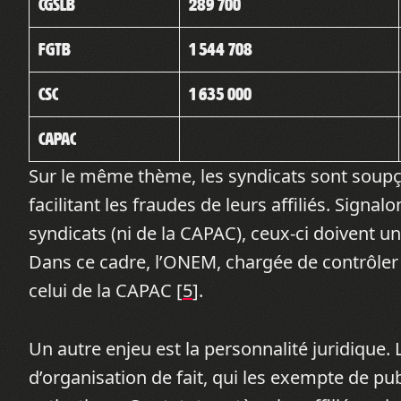
CGSLB
289 700
FGTB
1 544 708
CSC
1 635 000
CAPAC
Sur le même thème, les syndicats sont soup
facilitant les fraudes de leurs affiliés. Sign
syndicats (ni de la CAPAC), ceux-ci doivent u
Dans ce cadre, l’ONEM, chargée de contrôler 
celui de la CAPAC [
5
].
Un autre enjeu est la personnalité juridique. 
d’organisation de fait, qui les exempte de pub