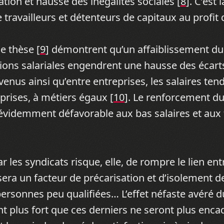
ation et hausse des inégalités sociales [
8
]. C’est
 travailleurs et détenteurs de capitaux au profit
e thèse [
9
] démontrent qu’un affaiblissement du
tions salariales engendrent une hausse des écart
venus ainsi qu’entre entreprises, les salaires ten
eprises, à métiers égaux [
10
]. Le renforcement d
évidemment défavorable aux bas salaires et aux t
s syndicats risque, elle, de rompre le lien entre
 sera un facteur de précarisation et d’isolement 
personnes peu qualifiées… L’effet néfaste avéré d
nt plus fort que ces derniers ne seront plus enca