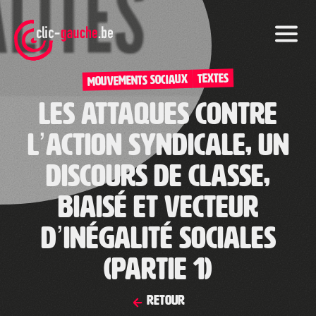
Skip
to
the
content
TEXTES
Mouvements sociaux
Les attaques contre
l’action syndicale, un
discours de classe,
biaisé et vecteur
d’inégalité sociales
(Partie 1)
Retour