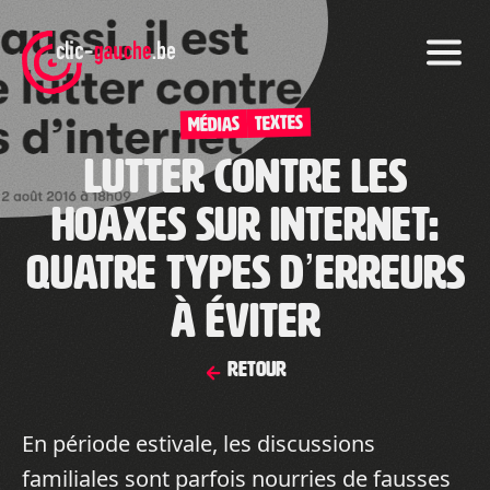
Skip
to
the
content
TEXTES
Médias
Lutter contre les
hoaxes sur internet:
Quatre types d’erreurs
à éviter
Retour
En période estivale, les discussions
familiales sont parfois nourries de fausses