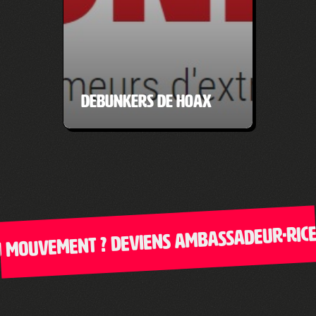
Debunkers de hoax
ouvement ? Deviens ambassadeur·rice de