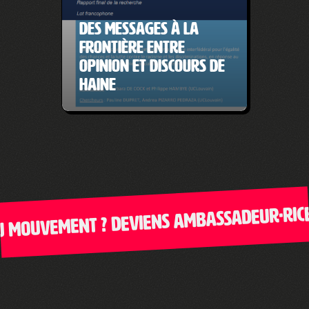
Des messages à la
frontière entre
opinion et discours de
haine
mouvement ? Deviens ambassadeur·rice d