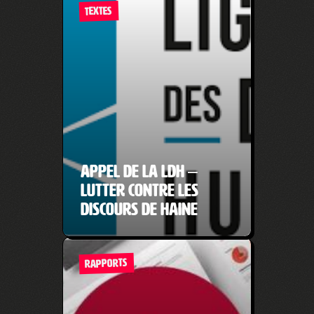
TEXTES
Appel de la LDH –
Lutter contre les
discours de haine
RAPPORTS