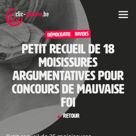
Skip
to
the
content
DIVERS
Démocratie
Petit recueil de 18
moisissures
argumentatives pour
concours de mauvaise
foi
Retour