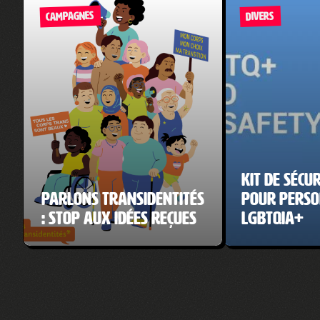
CAMPAGNES
DIVERS
Kit de sécur
Parlons transidentités
pour pers
: Stop aux idées reçues
LGBTQIA+