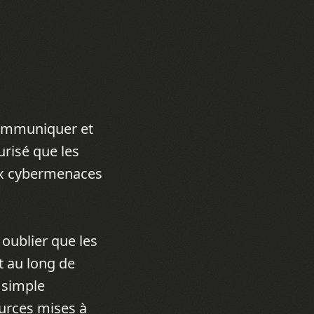
communiquer et
risé que les
ux cybermenaces
 oublier que les
t au long de
a simple
ources mises à