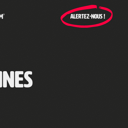
M’
ALERTEZ-NOUS !
nnes