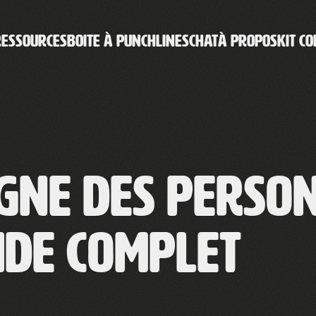
RESSOURCES
BOITE À PUNCHLINES
CHAT
À PROPOS
KIT CO
igne des perso
ide complet