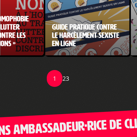
homophobie
 Lutter
Guide pratique contre
ontre les
le harcèlement sexiste
ions »
en ligne
1
2
3
ambassadeur·rice de Clic-G