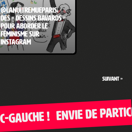
@LaNuitRemueParis,
des « dessins bavards »
pour aborder le
féminisme sur
Instagram
Suivant »
Envie de participe
auche !