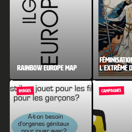
Féminisatio
Rainbow Europe Map
l’extrême 
CAMPAGNES
IMAGES