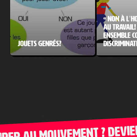
« Non à l’
au travail!
ensemble c
Jouets genrés?
discriminat
r au mouvement ? Deviens 