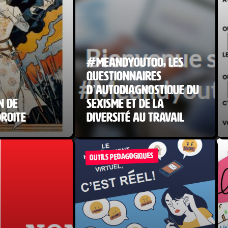
#Meandyoutoo, les
questionnaires
d’autodiagnostique du
n de
sexisme et de la
droite
diversité au travail
OUTILS PEDAGOGIQUES