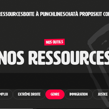
RESSOURCES
BOITE À PUNCHLINES
CHAT
À PROPOS
KIT CO
Nos outils
Nos ressource
mploi
Extrême droite
Genre
Immigration
Justice