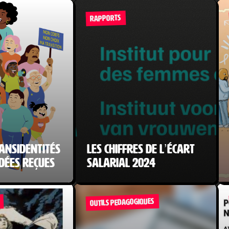
RAPPORTS
ansidentités
Les chiffres de l’écart
idées reçues
salarial 2024
OUTILS PEDAGOGIQUES