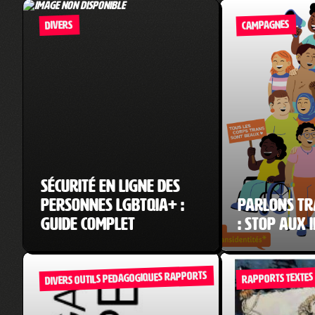
CAMPAGNES
DIVERS
Sécurité en ligne des
personnes LGBTQIA+ :
Parlons tr
guide complet
: Stop aux 
DIVERS OUTILS PEDAGOGIQUES RAPPORTS
RAPPORTS TEXTES