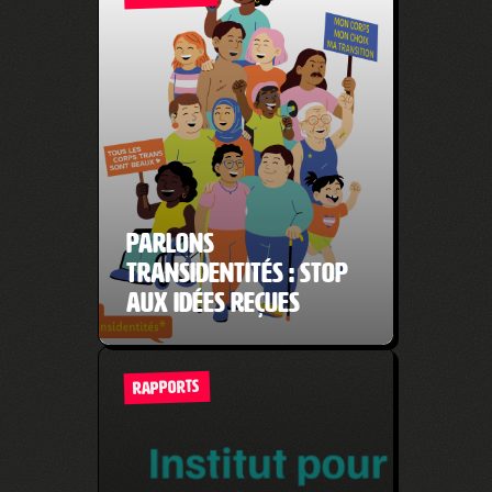
Parlons
transidentités : Stop
aux idées reçues
RAPPORTS