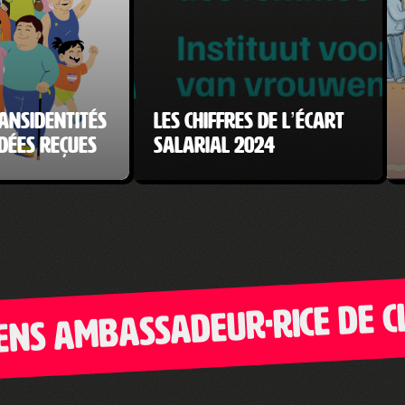
ansidentités
Les chiffres de l’écart
idées reçues
salarial 2024
s ambassadeur·rice de Clic