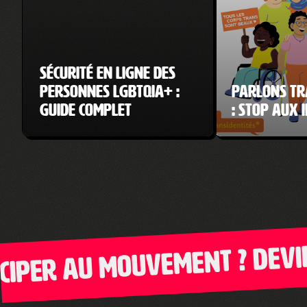
Sécurité en ligne des
personnes LGBTQIA+ :
Parlons tr
guide complet
: Stop aux 
per au mouvement ? Devien