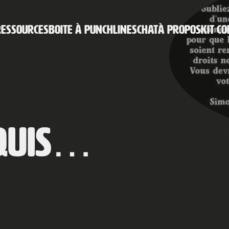
RESSOURCES
BOITE À PUNCHLINES
CHAT
À PROPOS
KIT CO
cquis…