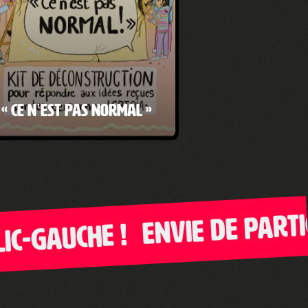
« Ce n’est pas normal »
Envie de partici
-Gauche !