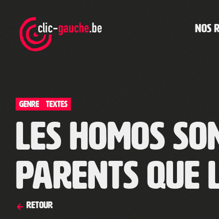
Skip
to
the
NOS 
content
Genre
TEXTES
Les homos so
parents que l
Retour