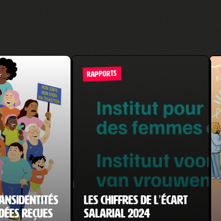
RAPPORTS
ansidentités
Les chiffres de l’écart
idées reçues
salarial 2024