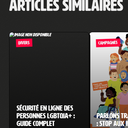
Articles similaires
CAMPAGNES
DIVERS
Sécurité en ligne des
personnes LGBTQIA+ :
Parlons tr
guide complet
: Stop aux 