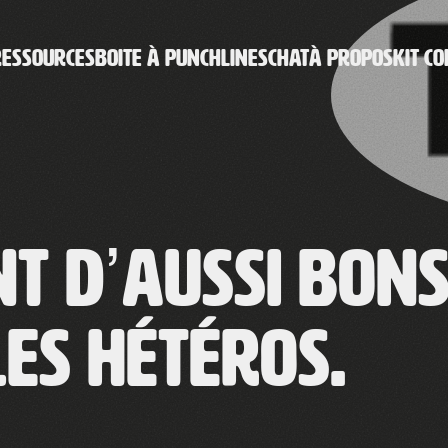
RESSOURCES
BOITE À PUNCHLINES
CHAT
À PROPOS
KIT CO
nt d’aussi bon
es hétéros.