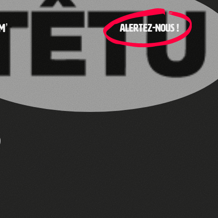
M’
ALERTEZ-NOUS !
s