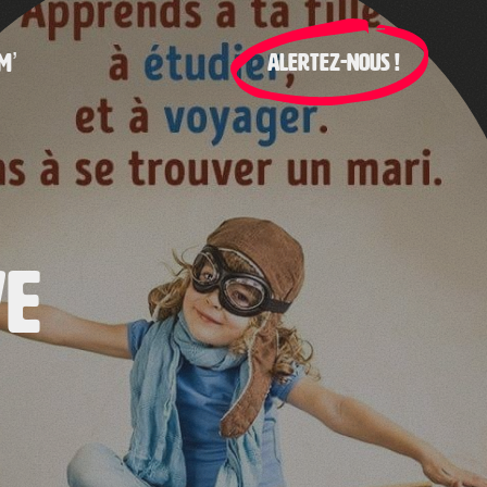
M’
ALERTEZ-NOUS !
ve