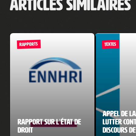
Articles similaires
RAPPORTS
TEXTES
Appel de la
Rapport sur l’État de
Lutter cont
droit
discours de