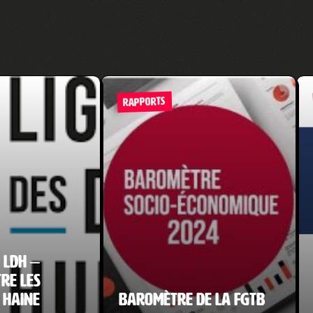
RAPPORTS
 LDH –
re les
 haine
Baromètre de la FGTB