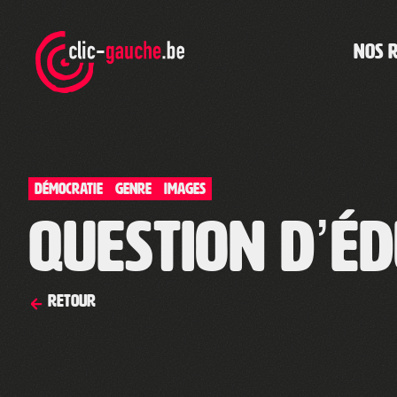
Skip
to
the
NOS 
content
Démocratie
Genre
IMAGES
Question d’éd
Retour