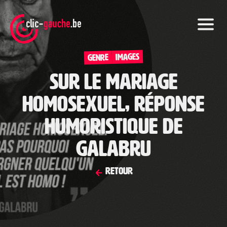
Skip
to
the
content
IMAGES
Genre
Sur le mariage
homosexuel, réponse
humoristique de
Galabru
Retour