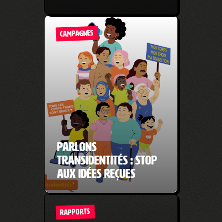
CAMPAGNES
Parlons
transidentités : Stop
aux idées reçues
RAPPORTS